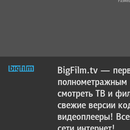
Разме
BigFilm.tv — пер
полнометражным к
смотреть ТВ и фи
свежие версии ко
видеоплееры! Все
сети интернет!