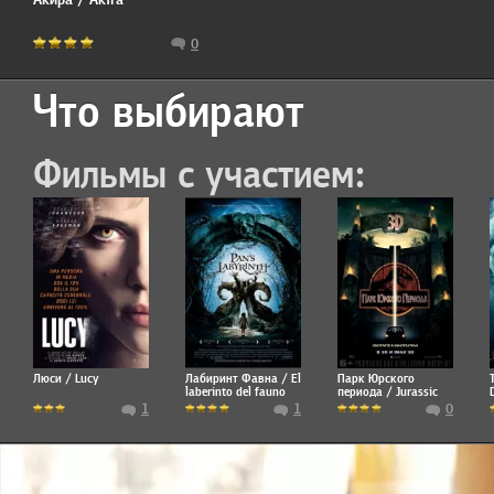
0
Что выбирают
Фильмы с участием:
Люси / Lucy
Лабиринт Фавна / El
Парк Юрского
laberinto del fauno
периода / Jurassic
Park
1
1
0